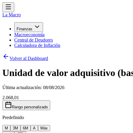
La Macro
Finanzas
Macroeconomía
Central de Deudores
Calculadora de Inflación
Volver al Dashboard
Unidad de valor adquisitivo (ba
Última actualización:
08/08/2026
2.068,01
Rango personalizado
Predefinido
M
3M
6M
A
Máx