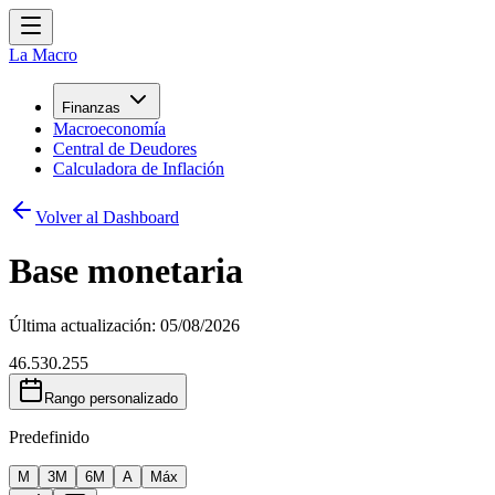
La Macro
Finanzas
Macroeconomía
Central de Deudores
Calculadora de Inflación
Volver al Dashboard
Base monetaria
Última actualización:
05/08/2026
46.530.255
Rango personalizado
Predefinido
M
3M
6M
A
Máx